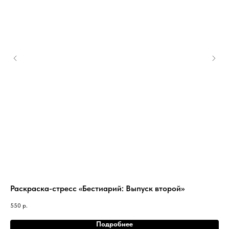
Раскраска-стресс «Бестиарий: Выпуск второй»
Ко
550
р.
85
Подробнее