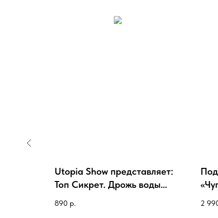
вляет:
Utopia Show представляет:
Под
 (Новая
Топ Сикрет. Дрожь воды
«Чу
(Эксклюзивная обложка)
890
р.
2 99