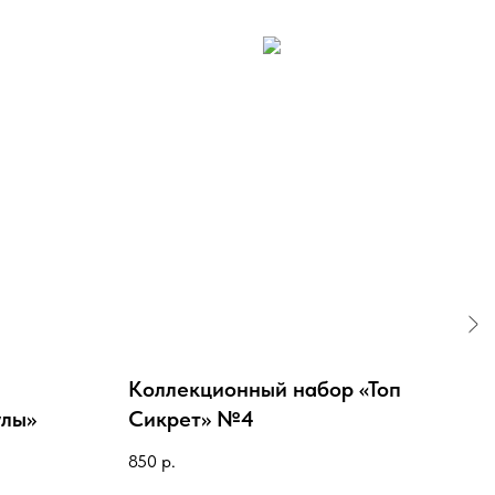
Коллекционный набор «Топ
Мет
улы»
Сикрет» №4
Sh
850
р.
650