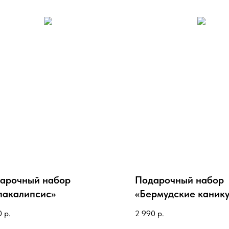
арочный набор
Подарочный набор
пакалипсис»
«Бермудские каник
0
р.
2 990
р.