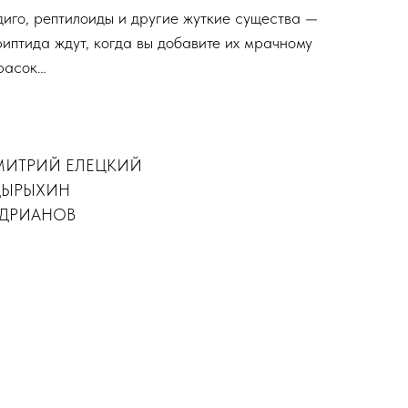
диго, рептилоиды и другие жуткие существа —
риптида ждут, когда вы добавите их мрачному
расок…
 ДМИТРИЙ ЕЛЕЦКИЙ
ЛДЫРЫХИН
АНДРИАНОВ