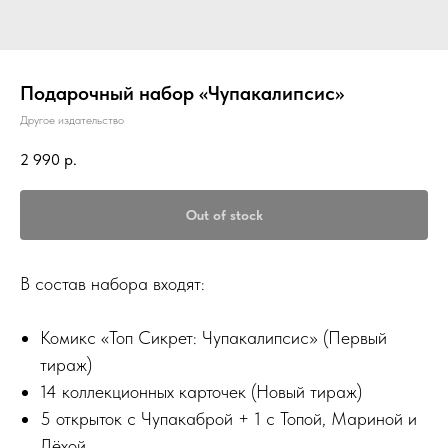
Подарочный набор «Чупакалипсис»
Другое издательство
2 990
р.
Out of stock
В состав набора входят:
Комикс «Топ Сикрет: Чупакалипсис» (Первый
тираж)
14 коллекционных карточек (Новый тираж)
5 открыток с Чупакаброй + 1 с Топой, Мариной и
Лёхой