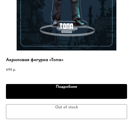
Акриловая фигурка «Топа»
Ра
690
р.
55
Подробнее
Out of stock