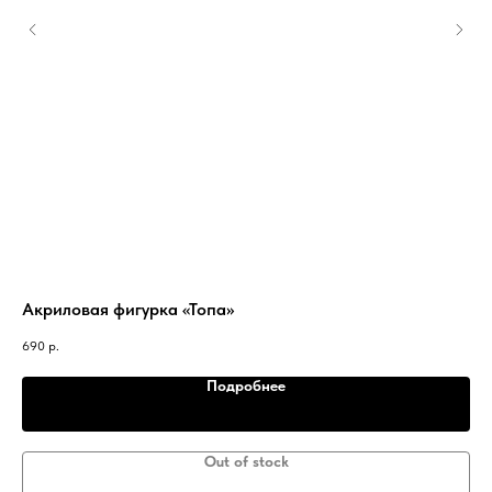
Акриловая фигурка «Топа»
Ра
690
р.
59
Подробнее
Out of stock