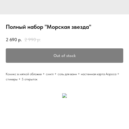
Полный набор "Морская звезда"
2 690
р.
2 990
р.
Out of stock
Комикс в мягкой обложке + сингл + соль для ванн + настенная карта Аороса +
стикеры + 5 открыток