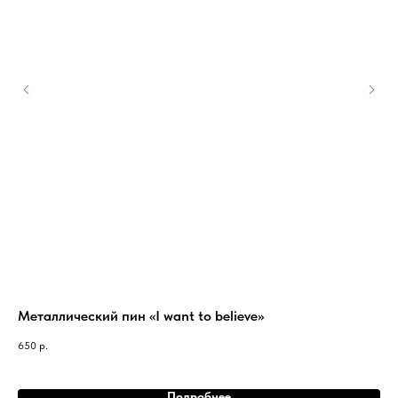
Металлический пин «I want to believe»
Ut
об
650
р.
69
Подробнее