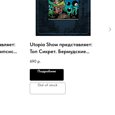
авляет:
Utopia Show представляет:
Uto
липсис
Топ Сикрет. Бермудские
Топ
 STORE)
каникулы (Новая обложка)
(Эк
690
р.
890
Подробнее
Out of stock