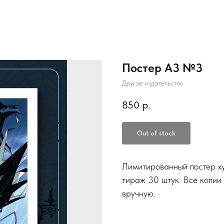
Постер А3 №3
Другое издательство
850
р.
Out of stock
Лимитированный постер х
тираж 30 штук. Все копии
вручную.