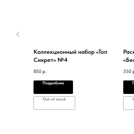
«Utopia
Коллекционный набор «Топ
Рас
Сикрет» №4
«Бе
850
р.
550
Подробнее
Out of stock