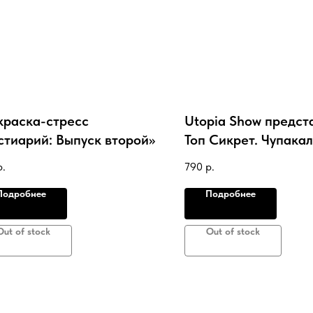
краска-стресс
Utopia Show предст
стиарий: Выпуск второй»
Топ Сикрет. Чупака
(Обложка GO-GOAT
р.
790
р.
Подробнее
Подробнее
Out of stock
Out of stock